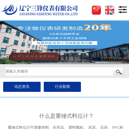
网
站
首
页
关
于
我
们
产
品
动态资讯
行业新闻
中
心
产
品
什么是重锤式料位计？
优
势
重锤式料位计可测量饲料、化学品、 塑料颗粒、 水泥、 石块、 PVC粉