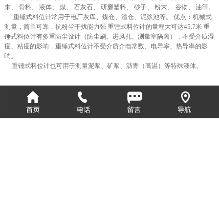
末、 骨料、 液体、 煤、 石灰石、 研磨塑料、 砂子、 粉末、 谷物、 油等。
动
重锤式料位计常用于电厂灰库、煤仓、渣仓、泥浆池等。 优点：机械式
态
测量，简单可靠，抗粉尘干扰能力强 重锤式料位计的量程大可达45.7米 重
资
锤式料位计有多重防尘设计（防尘刷、进风孔、测量室隔离），不受介质湿
讯
度、粘度的影响，重锤式料位计不受介质介电常数、电导率、热导率的影
响。
成
重锤式料位计也可用于测量泥浆、矿浆、沥青（高温）等特殊液体。
功
案
例
在
线
留
言
联
系
我
们